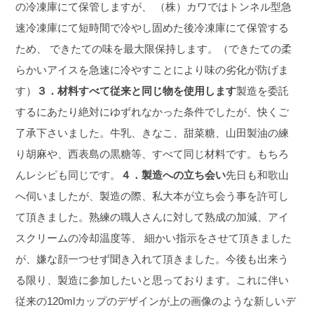
の冷凍庫にて保管しますが、 （株）カワではトンネル型急
速冷凍庫にて短時間で冷やし固めた後冷凍庫にて保管する
ため、 できたての味を最大限保持します。（できたての柔
らかいアイスを急速に冷やすことにより味の劣化が防げま
す）
３．材料すべて従来と同じ物を使用します
製造を委託
するにあたり絶対にゆずれなかった条件でしたが、快くご
了承下さいました。
牛乳、きなこ、甜菜糖、山田製油の練
り胡麻や、西表島の黒糖等、すべて同じ材料です。
もちろ
んレシピも同じです。
４．製造への立ち会い
先日も和歌山
へ伺いましたが、製造の際、私大本が立ち会う事を許可し
て頂きました。
熟練の職人さんに対して熟成の加減、アイ
スクリームの冷却温度等、 細かい指示をさせて頂きました
が、嫌な顔一つせず聞き入れて頂きました。
今後も出来う
る限り、製造に参加したいと思っております。
これに伴い
従来の120mlカップのデザインが上の画像のような新しいデ