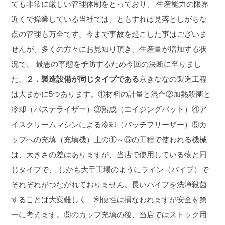
ても非常に厳しい管理体制をとっており、 生産能力の限界
近くで操業している当社では、ともすれば見落としがちな
点の管理も万全です。今まで事故を起こした事はございま
せんが、多くの方々にお見知り頂き、生産量が増加する状
況で、 最悪の事態を予防するため今回の決断に至りまし
た。
２．製造設備が同じタイプである
京きななの製造工程
は大まかに5つあります。
①材料の計量と混合
②加熱殺菌と
冷却（パステライザー）
③熟成（エイジングバット）
④ア
イスクリームマシンによる冷却（バッチフリーザー）
⑤カ
ップへの充填（充填機）
上の①～⑤の工程で使われる機械
は、大きさの差はありますが、当店で使用している物と同
じタイプで、 しかも大手工場のようにライン（パイプ）で
それぞれがつながれておりません。
長いパイプを洗浄殺菌
することは大変難しく、利便性は損なわれますが安全を第
一に考えます。
⑤のカップ充填の後、当店ではストック用