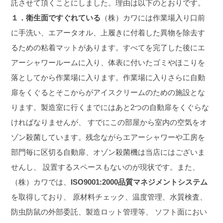
託させて頂くことにしました。理由は以下のとおりです。
１．衛生面ですぐれている
（株）カワには作業場入り口前
に手洗い、エアータオル、上履きに付着した異物を除去す
るための粘着マットがあります。
すべてを完了した後にエ
アーシャワールームに入り、体表に付いたゴミやほこりを
落としてから作業場に入ります。
作業場に入りさらに自動
扉をくぐるとそこからがアイスクリームのための施設とな
ります。
製造室に行くまでにはあと2つの自動扉をくぐらな
ければなりませんが、 すでにこの部屋から室内の空気をオ
ゾン殺菌しています。
残念ながらエアーシャワーや工房を
部門毎に区切る自動扉、オゾン殺菌機は当店にはございま
せんし、 設置するスペースもないのが現状です。
また、
（株）カワでは、
ISO9001:2000品質マネジメントシステム
を取得しており、 原材料チェック、温度管理、水質検査、
防虫防鼠の外部委託、製造ロット管理等、 ソフト面におい